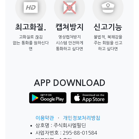
최고화질.
캡쳐방지
신고기능
고화질로 끊김
영상캡쳐방지
불법적, 북쾌감을
없는 통화를 원하신다
시스템 안전하게
주는 회원을 신고
면
통화하고 싶다면
하고 싶다면
APP DOWNLOAD
이용약관
⋅
개인정보처리방침
상호명 : 주식회사엘필딘
사업자번호 : 295-88-01584